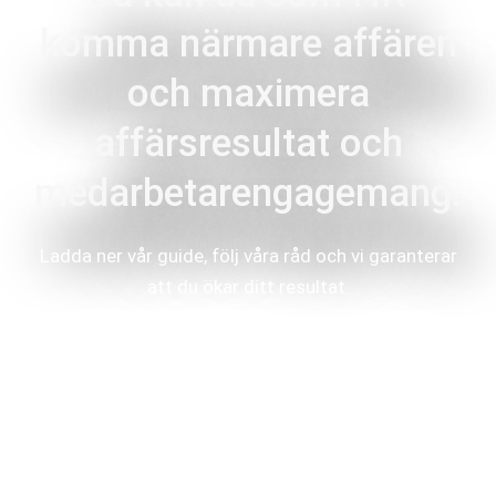
komma närmare affären
och maximera
affärsresultat och
medarbetarengagemang.
Ladda ner vår guide, följ våra råd och vi garanterar
att du ökar ditt resultat.