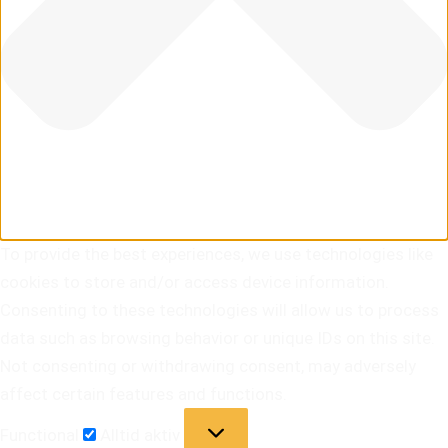
To provide the best experiences, we use technologies like
cookies to store and/or access device information.
Consenting to these technologies will allow us to process
data such as browsing behavior or unique IDs on this site.
Not consenting or withdrawing consent, may adversely
affect certain features and functions.
Functional
Alltid aktiv