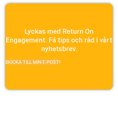
Lyckas med Return On
Engagement. Få tips och råd i vårt
nyhetsbrev.
SKICKA TILL MIN E-POST!