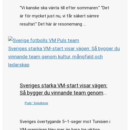
juni 26, 2026
“Vi kanske ska vänta till efter sommaren.” “Det
är för mycket just nu, vi får säkert sämre
resultat.” Det här är resonemang …
Sveriges starka VM-start visar vägen: Så bygger du
vinnande team genom kultur, mångfald och
ledarskap
Sveriges starka VM-start visar vägen:
Så bygger du vinnande team genom
kultur, mångfald och ledarskap
Pulsᐩ Solutions
•
juni 15, 2026
Sveriges övertygande 5–1-seger mot Tunisien i
VM-premiären blev mer än bara tre viktiga