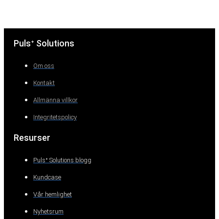
Pulsᐩ Solutions
Om oss
Kontakt
Allmänna villkor
Integritetspolicy
Resurser
Pulsᐩ Solutions blogg
Kundcase
Vår hemlighet
Nyhetsrum