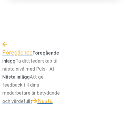
Föregående
Föregående
inlägg
Ta ditt ledarskap till
nästa nivå med Puls+ AI
Nästa inlägg
Att ge
feedback till dina
medarbetare är betydande
Nästa
och värdefullt