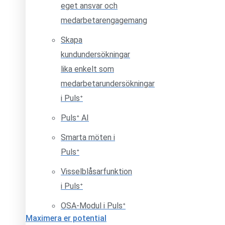
eget ansvar och
medarbetarengagemang
Skapa
kundundersökningar
lika enkelt som
medarbetarundersökningar
i Pulsᐩ
Pulsᐩ AI
Smarta möten i
Pulsᐩ
Visselblåsarfunktion
i Pulsᐩ
OSA-Modul i Pulsᐩ
Maximera er potential