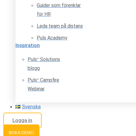
Guider som förenklar
för HR
Leda team på distans
Puls Academy
Inspiration
Pulsᐩ Solutions
blogg
Pulsᐩ Campfire
Webinar
Svenska
Logga in
BOKA DEMO