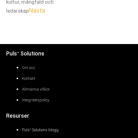
kultur, mångfald och
Nästa
ledarskap
Pulsᐩ Solutions
Om oss
Kontakt
Allmänna villkor
Integritetspolicy
Resurser
Pulsᐩ Solutions blogg