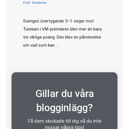
Pulsᐩ Solutions
ledarskap
•
juni 15, 2026
Sveriges övertygande 5–1-seger mot
Tunisien i VM-premiären blev mer än bara
tre viktiga poäng. Den blev en påminnelse
om vad som kan …
Gillar du våra
blogginlägg?
Få dem skickade till dig så du inte
missar några tips!