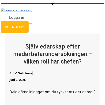
Hoppa
till
innehåll
Logga in
BOKA DEMO
Självledarskap efter
medarbetarundersökningen –
vilken roll har chefen?
Pulsᐩ Solutions
juni 9, 2026
Dela gärna inlägget om du tycker att det är bra :)