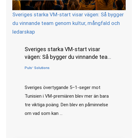
Sveriges starka VM-start visar vägen: Så bygger
du vinnande team genom kultur, mångfald och
ledarskap
Sveriges starka VM-start visar
vägen: Så bygger du vinnande team
genom kultur, mångfald och
Pulsᐩ Solutions
ledarskap
•
juni 15, 2026
Sveriges övertygande 5–1-seger mot
Tunisien i VM-premiären blev mer än bara
tre viktiga poäng. Den blev en påminnelse
om vad som kan …