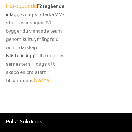
Föregående
Föregående
inlägg
Sveriges starka VM-
start visar vägen: Så
bygger du vinnande team
genom kultur, mångfald
och ledarskap
Nästa inlägg
Tillbaka efter
semestern – dags att
skapa en bra start
Nästa
tillsammans
Pulsᐩ Solutions