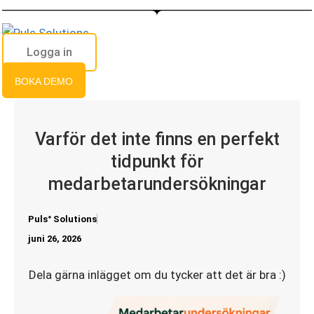
Hoppa
till
innehåll
Logga in
BOKA DEMO
Varför det inte finns en perfekt
tidpunkt för
medarbetarundersökningar
Pulsᐩ Solutions
juni 26, 2026
Dela gärna inlägget om du tycker att det är bra :)