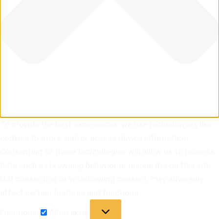
To provide the best experiences, we use technologies like
cookies to store and/or access device information.
Consenting to these technologies will allow us to process
data such as browsing behavior or unique IDs on this site.
Not consenting or withdrawing consent, may adversely
affect certain features and functions.
Functional
Alltid aktiv