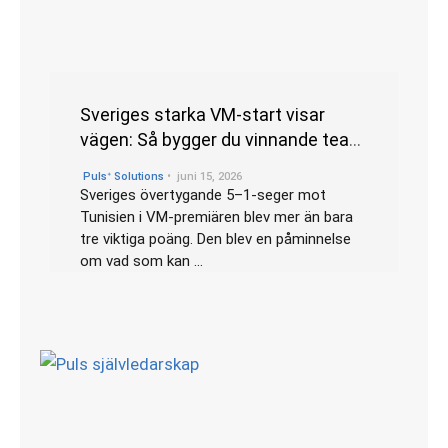
Sveriges starka VM-start visar
vägen: Så bygger du vinnande team
genom kultur, mångfald och
•
Pulsᐩ Solutions
juni 15, 2026
ledarskap
Sveriges övertygande 5–1-seger mot
Tunisien i VM-premiären blev mer än bara
tre viktiga poäng. Den blev en påminnelse
om vad som kan …