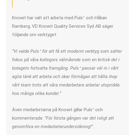
Knowit har valt att arbeta med Pulsᐩ och Håkan
Ramberg, VD Knowit Quality Services Syd AB säger
följande om verktyget:
”Vi valde Pulsᐩ för att få ett modernt verktyg som sätter
fokus på våra kollegors välmående som en kritisk del i
bolagets fortsatta framgång. Pulsᐩ passar väl in i vårt
agila tänk att arbeta och ökar förmågan att hålla ihop
vårt team trots att våra medarbetare arbetar utspridda
hos många olika kunder.”
Även medarbetarna på Knowit gillar Pulsᐩ och
kommenterade:
”För första gången var det roligt att
genomföra en medarbetarundersökning!”.